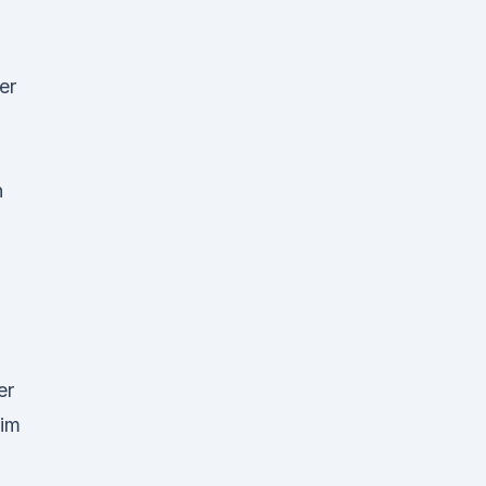
er
n
er
 im