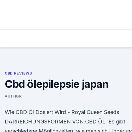
Skip
to
content
CBD REVIEWS
Cbd ölepilepsie japan
AUTHOR
Wie CBD Öl Dosiert Wird - Royal Queen Seeds
DARREICHUNGSFORMEN VON CBD ÖL. Es gibt
verschiedene Möglichkeiten, wie man sich Linderun