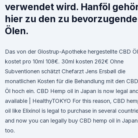
verwendet wird. Hanföl gehö
hier zu den zu bevorzugend
Ölen.
Das von der Glostrup-Apotheke hergestellte CBD Öl
kostet pro 10ml 108€. 30ml kosten 262€ Ohne
Subventionen schätzt Chefarzt Jens Ersbøll die
monatlichen Kosten für die Behandlung mit den CB
Öl hoch ein. CBD Hemp oil in Japan is now legal an
available | HealthyTOKYO For this reason, CBD he
oil like Elixinol is legal to purchase in several countri
and now you can legally buy CBD hemp oil in Japan
too.