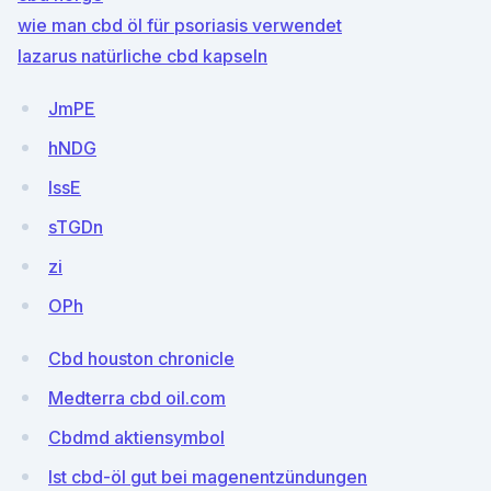
wie man cbd öl für psoriasis verwendet
lazarus natürliche cbd kapseln
JmPE
hNDG
IssE
sTGDn
zi
OPh
Cbd houston chronicle
Medterra cbd oil.com
Cbdmd aktiensymbol
Ist cbd-öl gut bei magenentzündungen