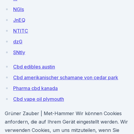
NGIs
JnEQ
NTlTC
dzG
SNtly
Cbd edibles austin
Cbd amerikanischer schamane von cedar park
Pharma cbd kanada
Cbd vape oil plymouth
Grüner Zauber | Met-Hammer Wir können Cookies
anfordern, die auf Ihrem Gerät eingestellt werden. Wir
verwenden Cookies, um uns mitzuteilen, wenn Sie